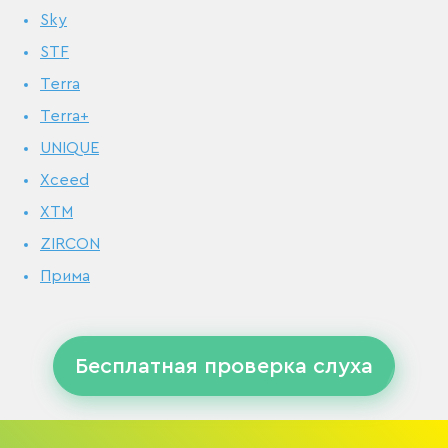
Sky
STF
Terra
Terra+
UNIQUE
Xceed
XTM
ZIRCON
Прима
Бесплатная проверка слуха