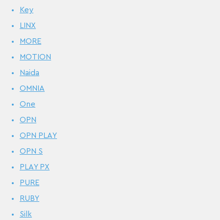
Key
LINX
MORE
MOTION
Naida
OMNIA
One
OPN
OPN PLAY
OPN S
PLAY PX
PURE
RUBY
Silk