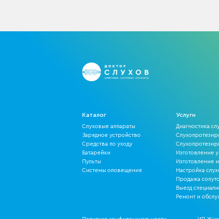
Каталог
Услуги
Слуховые аппараты
Диагностика сл
Зарядное устройство
Слухопротезир
Средства по уходу
Слухопротезир
Батарейки
Изготовление 
Пульты
Изготовление 
Системы оповещения
Настройка слух
Продажа сопут
Выезд специали
Ремонт и обсл