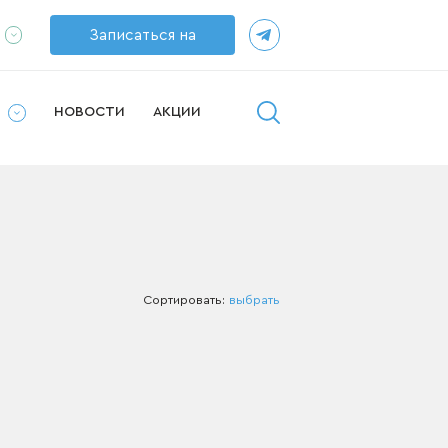
Записаться на
ппаратов
прием
рушей
у
И
НОВОСТИ
АКЦИИ
Сортировать:
выбрать