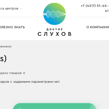
+7 (4217) 51‒42‒
са центров
Ремонт и обслуживание слуховых а
41
Изготовление ушных вкладышей
Изготовление индивидуальных бе
Подбор слухового аппарата на дом
ОЛЕЗНО ЗНАТЬ
О КОМПАНИ
Siemens)
s)
дено товаров: 0
варов с заданными параметрами нет.