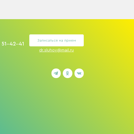
Записаться на прием
) 51‒42‒41
dr.sluhov@mail.ru