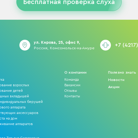
Бесплатная проверка слуха
ул. Кирова, 25, офис 9,
+7 (4217
Россия, Комсомольск-на-Амуре
О компании
Полезно знать
уха
Команда
Новости
ование взрослых
Вакансии
Акции
ование детей
Отзывы
ушных вкладышей
Контакты
индивидуальных берушей
ового аппарата
ствующих аксессуаров
ста на дом
уживание аппаратов